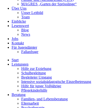
MAGRES „Garten der Sprösslinge“
Über Uns
Unser Leitbild
Team
Einblicke
Lesenswert
Blog
News
Jobs
Kontakt
Für Jugendämter
Fallanfrage
Start
Leistungen
Hilfe zur Erziehung
Schulbegleitung
Begleiteter Umgang
Intensive sozialpädagogische Einzelbetreuung
Hilfe für junge Volljährige
Pflegekinderhilfe
Beratung
Familien- und Lebensberatung
Elternarbeit
Psychotherapie