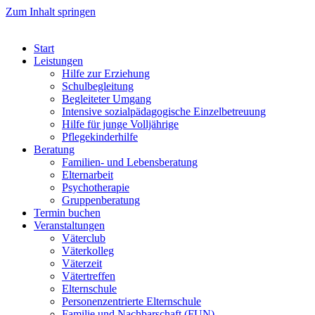
Zum Inhalt springen
Start
Leistungen
Hilfe zur Erziehung
Schulbegleitung
Begleiteter Umgang
Intensive sozialpädagogische Einzelbetreuung
Hilfe für junge Volljährige
Pflegekinderhilfe
Beratung
Familien- und Lebensberatung
Elternarbeit
Psychotherapie
Gruppenberatung
Termin buchen
Veranstaltungen
Väterclub
Väterkolleg
Väterzeit
Vätertreffen
Elternschule
Personenzentrierte Elternschule
Familie und Nachbarschaft (FUN)