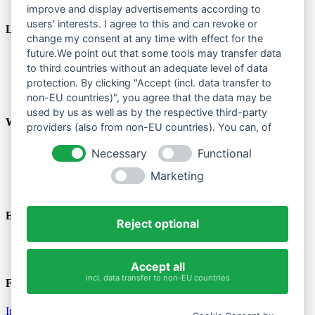
Gruppenberatung
improve and display advertisements according to
users' interests. I agree to this and can revoke or
Leistungen
change my consent at any time with effect for the
future.We point out that some tools may transfer data
Hilfe zur Erziehung
to third countries without an adequate level of data
Schulbegleitung
Begleiteter Umgang
protection. By clicking "Accept (incl. data transfer to
Pflegekinderhilfe
non-EU countries)", you agree that the data may be
used by us as well as by the respective third-party
Wissenswertes
providers (also from non-EU countries). You can, of
course, change your cookie settings at any time.
Webinare
Necessary
Functional
Jobs
Marketing
Blog
News
Einblicke
Reject optional
Fotos
Filme
Accept all
incl. data transfer to non-EU countries
Folgen Sie uns
Instagram